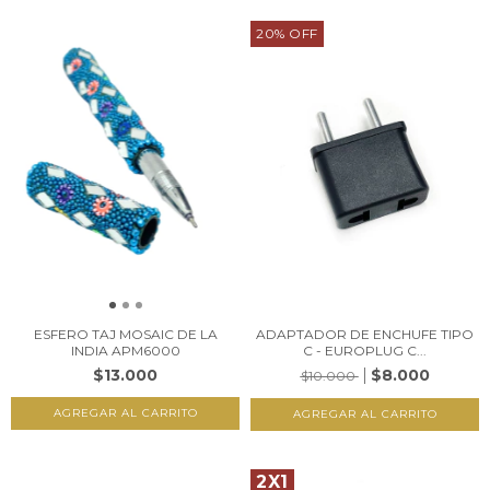
20
%
OFF
ESFERO TAJ MOSAIC DE LA
ADAPTADOR DE ENCHUFE TIPO
INDIA APM6000
C - EUROPLUG C...
$13.000
$8.000
$10.000
2X1