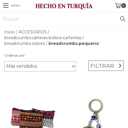
MENÚ
0
Inicio
/
ACCESORIOS
/
breadcrumbs.carteras-bolsos-carteritas
/
breadcrumbs.sobres
/
breadcrumbs.pequeno
Ordenar por
FILTRAR