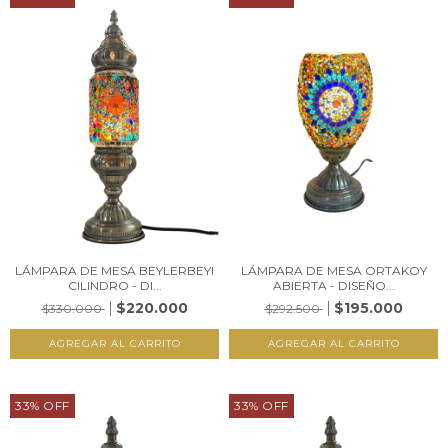
LÁMPARA DE MESA BEYLERBEYI
LÁMPARA DE MESA ORTAKOY
CILINDRO - DI...
ABIERTA - DISEÑO...
$220.000
$195.000
$330.000
$292.500
33
%
OFF
33
%
OFF