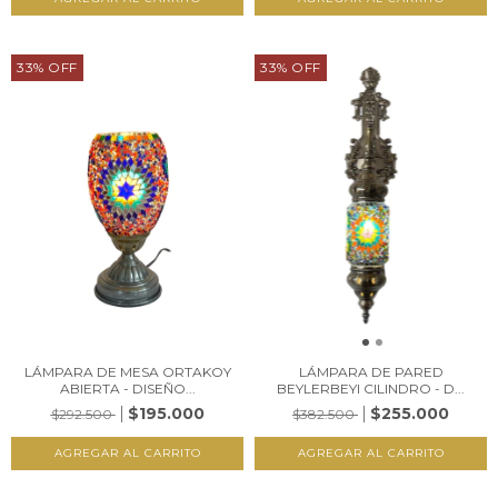
33
%
OFF
33
%
OFF
LÁMPARA DE MESA ORTAKOY
LÁMPARA DE PARED
ABIERTA - DISEÑO...
BEYLERBEYI CILINDRO - D...
$195.000
$255.000
$292.500
$382.500