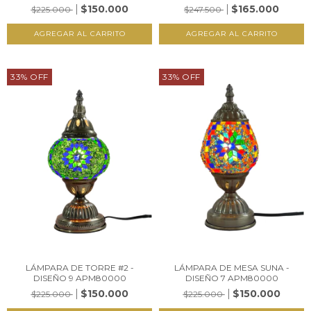
$150.000
$165.000
$225.000
$247.500
33
%
OFF
33
%
OFF
LÁMPARA DE TORRE #2 -
LÁMPARA DE MESA SUNA -
DISEÑO 9 APM80000
DISEÑO 7 APM80000
$150.000
$150.000
$225.000
$225.000