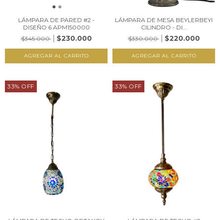
LÁMPARA DE PARED #2 -
LÁMPARA DE MESA BEYLERBEYI
DISEÑO 6 APM150000
CILINDRO - DI...
$230.000
$220.000
$345.000
$330.000
33
%
OFF
33
%
OFF