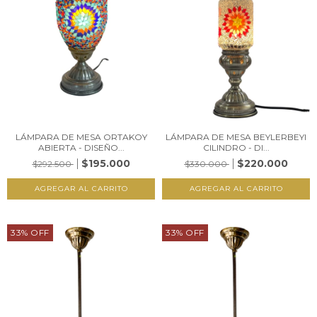
LÁMPARA DE MESA ORTAKOY
LÁMPARA DE MESA BEYLERBEYI
ABIERTA - DISEÑO...
CILINDRO - DI...
$195.000
$220.000
$292.500
$330.000
33
%
OFF
33
%
OFF