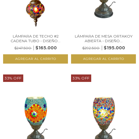
LÁMPARA DE TECHO #2
LÁMPARA DE MESA ORTAKOY
CADENA TUBO - DISEÑO...
ABIERTA - DISEÑO...
$165.000
$195.000
$247.500
$292.500
33
%
OFF
33
%
OFF