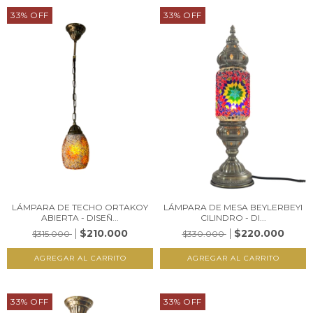
33
%
OFF
33
%
OFF
LÁMPARA DE TECHO ORTAKOY
LÁMPARA DE MESA BEYLERBEYI
ABIERTA - DISEÑ...
CILINDRO - DI...
$210.000
$220.000
$315.000
$330.000
33
%
OFF
33
%
OFF