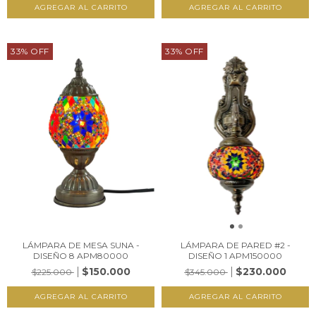
33
%
OFF
33
%
OFF
LÁMPARA DE MESA SUNA -
LÁMPARA DE PARED #2 -
DISEÑO 8 APM80000
DISEÑO 1 APM150000
$150.000
$230.000
$225.000
$345.000