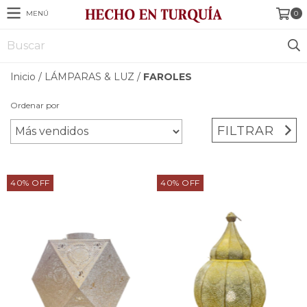
MENÚ
0
Inicio
/
LÁMPARAS & LUZ
/
FAROLES
Ordenar por
FILTRAR
40
%
OFF
40
%
OFF