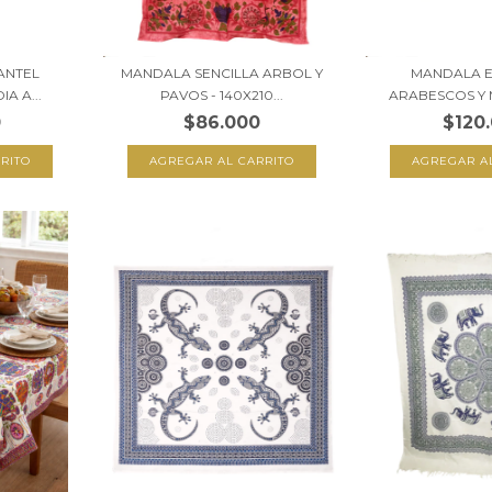
ANTEL
MANDALA SENCILLA ARBOL Y
MANDALA E
A A...
PAVOS - 140X210...
ARABESCOS Y 
0
$86.000
$120