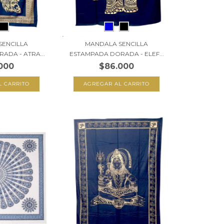
SENCILLA
MANDALA SENCILLA
ADA - ATRA...
ESTAMPADA DORADA - ELEF...
000
$86.000
L CARRITO
AGREGAR AL CARRITO