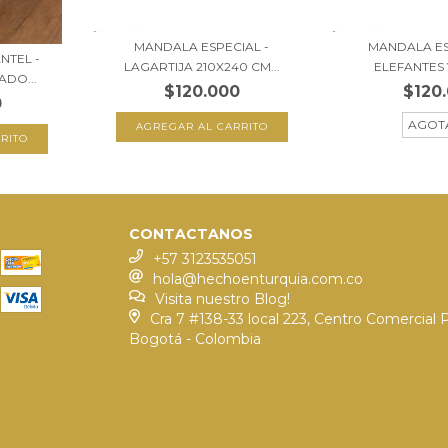
MANDALA ESPECIAL -
MANDALA ES
NTEL -
LAGARTIJA 210X240 CM...
ELEFANTES Y
DO...
$120.000
$120
0
AGOT
CONTACTANOS
+57 3123535051
hola@hechoenturquia.com.co
Visita nuestro Blog!
Cra 7 #138-33 local 223, Centro Comercial 
Bogotá - Colombia