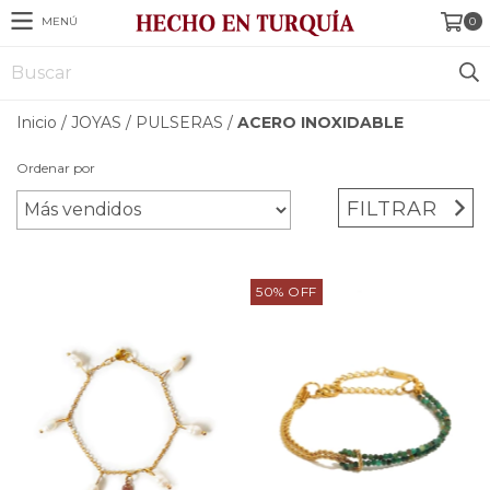
MENÚ
0
Inicio
/
JOYAS
/
PULSERAS
/
ACERO INOXIDABLE
Ordenar por
FILTRAR
50
%
OFF