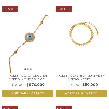
50
%
OFF
50
%
OFF
PULSERA OJO TURCO EN
PULSERA LAUREL TRIUNFAL EN
ACERO INOXIDABLE CO...
ACERO INOXIDA...
$70.000
$50.000
$140.000
$100.000
50
%
OFF
50
%
OFF