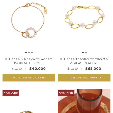
PULSERA MINERVA EN ACERO
PULSERA TESORO DE TROYA Y
INOXIDABLE CON...
PERLAS EN ACER...
$40.000
$65.000
$80.000
$130.000
50
%
OFF
50
%
OFF