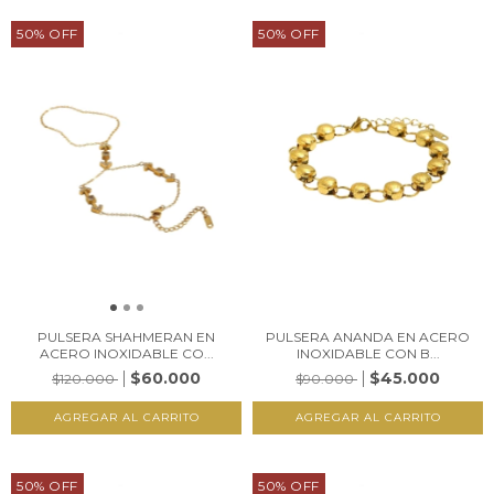
50
%
OFF
50
%
OFF
PULSERA SHAHMERAN EN
PULSERA ANANDA EN ACERO
ACERO INOXIDABLE CO...
INOXIDABLE CON B...
$60.000
$45.000
$120.000
$90.000
50
%
OFF
50
%
OFF