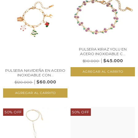
PULSERA KIRAZ YOLU EN
ACERO INOXIDABLE C...
$45.000
$90.000
PULSERA NAVIDEÑA EN ACERO
INOXIDABLE CON...
$60.000
$120.000
50
%
OFF
50
%
OFF