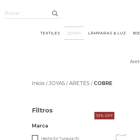
TEXTILES
JOYAS
LÁMPARAS & LUZ
BI
Aret
Inicio
JOYAS
ARETES
COBRE
/
/
/
Filtros
33
%
OFF
Marca
Hecho En Turquía (3)