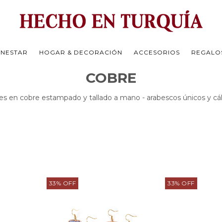
ENESTAR
HOGAR & DECORACIÓN
ACCESORIOS
REGALO
COBRE
es en cobre estampado y tallado a mano - arabescos únicos y cál
33
%
OFF
33
%
OFF