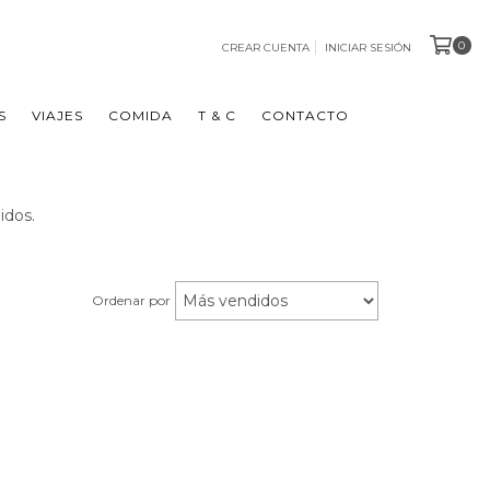
0
CREAR CUENTA
INICIAR SESIÓN
S
VIAJES
COMIDA
T & C
CONTACTO
idos.
Ordenar por