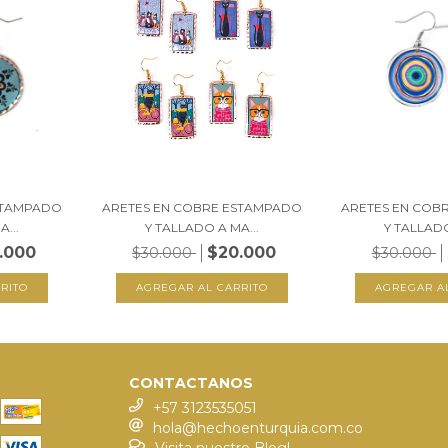
STAMPADO
ARETES EN COBRE ESTAMPADO
ARETES EN COB
...
Y TALLADO A MA...
Y TALLADO
.000
$20.000
$30.000
$30.000
CONTACTANOS
+57 3123535051
hola@hechoenturquia.com.co
Visita nuestro Blog!