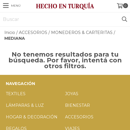
MENÚ
0
Inicio
/
ACCESORIOS
/
MONEDEROS & CARTERITAS
/
MEDIANA
No tenemos resultados para tu
búsqueda. Por favor, intentá con
otros filtros.
NAVEGACIÓN
TEXTILES
JOYAS
LÁMPARAS & LUZ
BIENESTAR
HOGAR & DECORACIÓN
ACCESORIOS
REGALOS
VIAJES