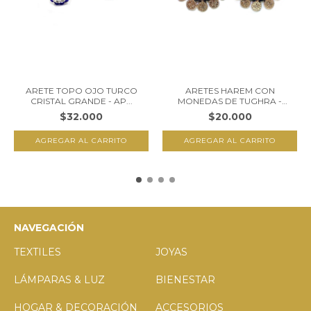
ARETE TOPO OJO TURCO
ARETES HAREM CON
CRISTAL GRANDE - AP...
MONEDAS DE TUGHRA -
PLA...
$32.000
$20.000
NAVEGACIÓN
TEXTILES
JOYAS
LÁMPARAS & LUZ
BIENESTAR
HOGAR & DECORACIÓN
ACCESORIOS