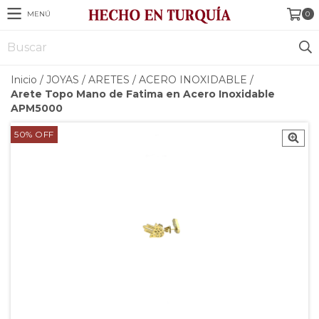
MENÚ
0
Inicio
/
JOYAS
/
ARETES
/
ACERO INOXIDABLE
/
Arete Topo Mano de Fatima en Acero Inoxidable
APM5000
50
%
OFF