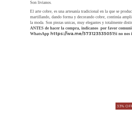
Son livianos.
El arte cobre, es una artesanía tradicional en la que se produ
martillando, dando forma y decorando cobre, continúa amplia
la moda. Son piezas unicas, muy elegantes y totalmente disti
ANTES de hacer la compra, indicanos
por favor comunic
https://wa.me/573123535051
WhatsApp
Si no nos 
33
%
OF