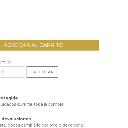
l CP:
CAMBIAR CP
envío
CALCULAR
rotegida
cuidados durante toda la compra.
 devoluciones
sta, podés cambiarlo por otro o devolverlo.