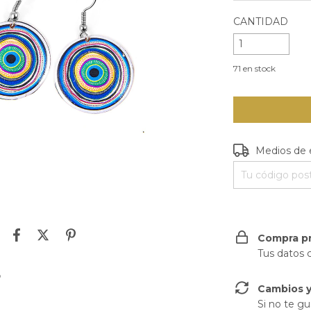
CANTIDAD
71
en stock
Entregas para e
Medios de 
Compra p
Tus datos 
o
Cambios y
Si no te gu