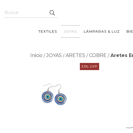
TEXTILES
JOYAS
LÁMPARAS & LUZ
BI
Inicio
JOYAS
ARETES
COBRE
Aretes E
/
/
/
/
33
%
OFF