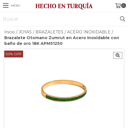
MENÚ
0
Inicio
/
JOYAS
/
BRAZALETES
/
ACERO INOXIDABLE
/
Brazalete Otomano Zumrut en Acero Inoxidable con
baño de oro 18K APM51250
50
%
OFF