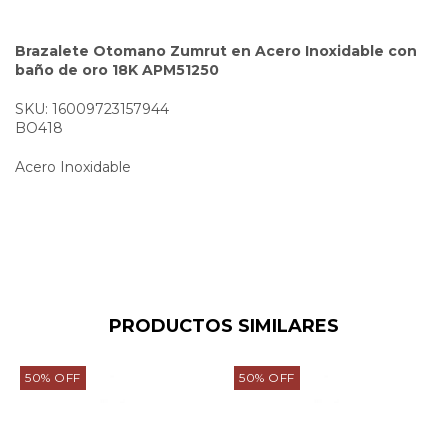
Brazalete Otomano Zumrut en Acero Inoxidable con
baño de oro 18K APM51250
SKU: 16009723157944
BO418
Acero Inoxidable
PRODUCTOS SIMILARES
50
%
OFF
50
%
OFF