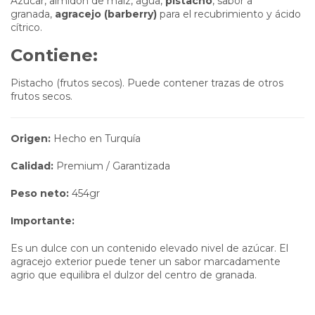
Azúcar, almidón de maíz, agua,
pistacho
, sabor a
granada,
agracejo (barberry)
para el recubrimiento y ácido
cítrico.
Contiene:
Pistacho (frutos secos). Puede contener trazas de otros
frutos secos.
Origen:
Hecho en Turquía
Calidad:
Premium / Garantizada
Peso neto:
454gr
Importante:
Es un dulce con un contenido elevado nivel de azúcar. El
agracejo exterior puede tener un sabor marcadamente
agrio que equilibra el dulzor del centro de granada.