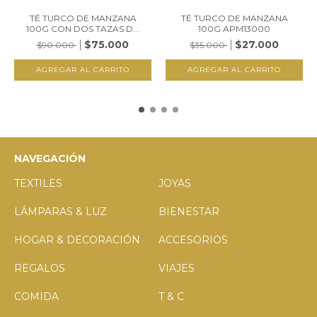
TÉ TURCO DE MANZANA
TÉ TURCO DE MANZANA
100G CON DOS TAZAS D...
100G APM13000
$75.000
$27.000
$90.000
$35.000
NAVEGACIÓN
TEXTILES
JOYAS
LÁMPARAS & LUZ
BIENESTAR
HOGAR & DECORACIÓN
ACCESORIOS
REGALOS
VIAJES
COMIDA
T & C