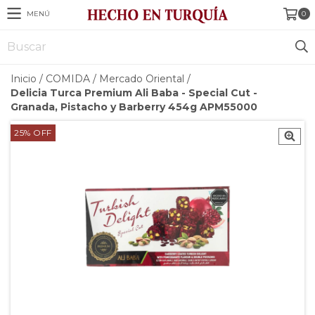
MENÚ
0
Inicio
/
COMIDA
/
Mercado Oriental
/
Delicia Turca Premium Ali Baba - Special Cut -
Granada, Pistacho y Barberry 454g APM55000
25
%
OFF