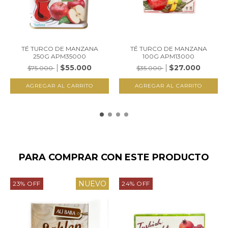
TÉ TURCO DE MANZANA
TÉ TURCO DE MANZANA
250G APM35000
100G APM13000
$55.000
$27.000
$75.000
$35.000
PARA COMPRAR CON ESTE PRODUCTO
NUEVO
23
%
OFF
24
%
OFF