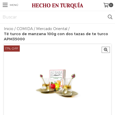
MENÚ
0
Inicio
/
COMIDA
/
Mercado Oriental
/
Té turco de manzana 100g con dos tazas de te turco
APM35000
17
%
OFF