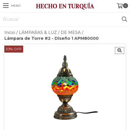
MENÚ
0
Inicio
/
LÁMPARAS & LUZ
/
DE MESA
/
Lámpara de Torre #2 - Diseño 1 APM80000
33
%
OFF