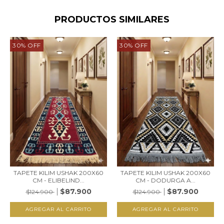
PRODUCTOS SIMILARES
30
%
OFF
30
%
OFF
TAPETE KILIM USHAK 200X60
TAPETE KILIM USHAK 200X60
CM - ELIBELIND...
CM - DODURGA A...
$87.900
$87.900
$124.900
$124.900