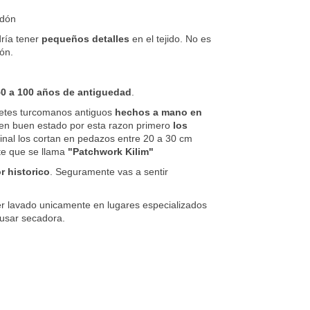
odón
dría tener
pequeños detalles
en el tejido. No es
ión.
50 a 100 años de antiguedad
.
petes turcomanos antiguos
hechos a mano en
en buen estado por esta razon primero
los
final los cortan en pedazos entre 20 a 30 cm
rte que se llama
"Patchwork Kilim"
r historico
. Seguramente vas a sentir
er lavado unicamente en lugares especializados
 usar secadora.