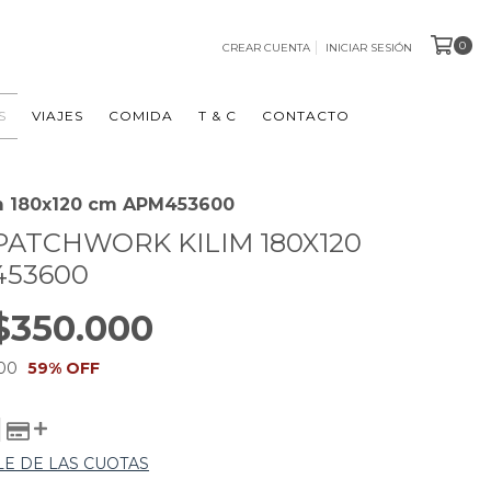
0
CREAR CUENTA
INICIAR SESIÓN
S
VIAJES
COMIDA
T & C
CONTACTO
im 180x120 cm APM453600
PATCHWORK KILIM 180X120
453600
$350.000
00
59
% OFF
LE DE LAS CUOTAS