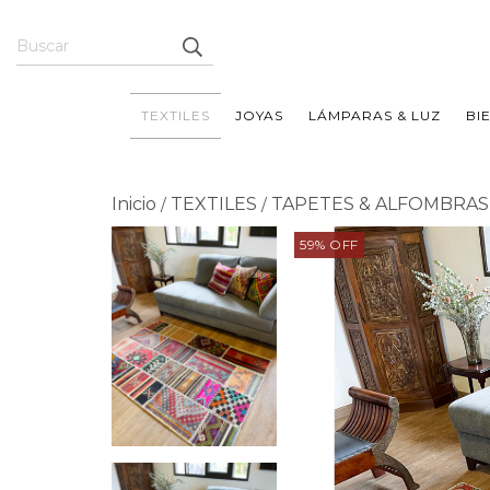
TEXTILES
JOYAS
LÁMPARAS & LUZ
BI
Inicio
TEXTILES
TAPETES & ALFOMBRAS
/
/
59
%
OFF