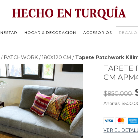
ENESTAR
HOGAR & DECORACIÓN
ACCESORIOS
REGALO
PATCHWORK
180X120 CM
Tapete Patchwork Kil
/
/
/
TAPETE 
CM APM
$850.000
Ahorras:
$500.0
VER EL DETAL