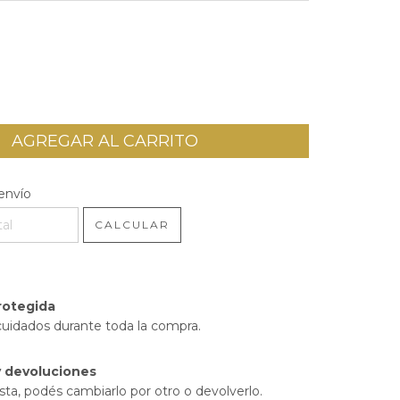
l CP:
CAMBIAR CP
envío
CALCULAR
rotegida
cuidados durante toda la compra.
 devoluciones
sta, podés cambiarlo por otro o devolverlo.