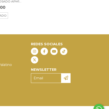
SADO APM1...
500
ADO
REDES SOCIALES
Palatino
NEWSLETTER