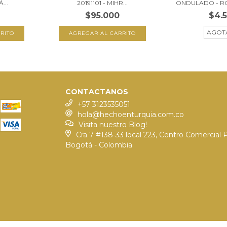
...
20191101 - MIHR...
ONDULADO - RO
$95.000
$4.
AGOT
CONTACTANOS
+57 3123535051
hola@hechoenturquia.com.co
Visita nuestro Blog!
Cra 7 #138-33 local 223, Centro Comercial 
Bogotá - Colombia