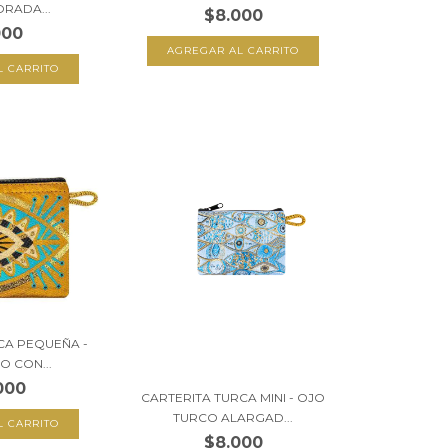
RADA...
$8.000
000
CA PEQUEÑA -
O CON...
000
CARTERITA TURCA MINI - OJO
TURCO ALARGAD...
$8.000