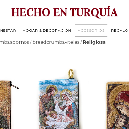
ENESTAR
HOGAR & DECORACIÓN
ACCESORIOS
REGALO
mbs.adornos
breadcrumbs.vitelas
Religiosa
/
/